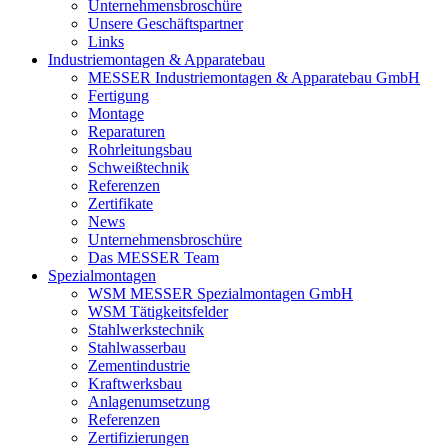
Unternehmensbroschüre
Unsere Geschäftspartner
Links
Industriemontagen & Apparatebau
MESSER Industriemontagen & Apparatebau GmbH
Fertigung
Montage
Reparaturen
Rohrleitungsbau
Schweißtechnik
Referenzen
Zertifikate
News
Unternehmensbroschüre
Das MESSER Team
Spezialmontagen
WSM MESSER Spezialmontagen GmbH
WSM Tätigkeitsfelder
Stahlwerkstechnik
Stahlwasserbau
Zementindustrie
Kraftwerksbau
Anlagenumsetzung
Referenzen
Zertifizierungen