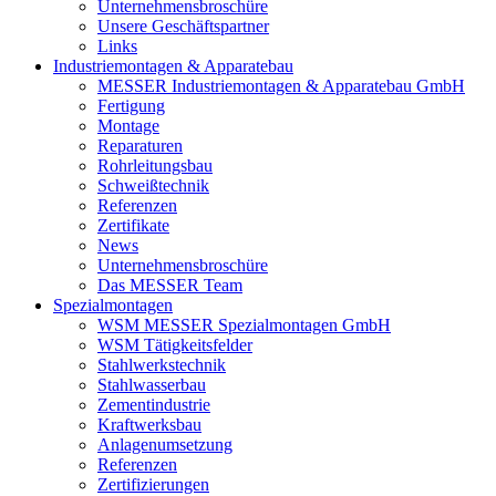
Unternehmensbroschüre
Unsere Geschäftspartner
Links
Industriemontagen & Apparatebau
MESSER Industriemontagen & Apparatebau GmbH
Fertigung
Montage
Reparaturen
Rohrleitungsbau
Schweißtechnik
Referenzen
Zertifikate
News
Unternehmensbroschüre
Das MESSER Team
Spezialmontagen
WSM MESSER Spezialmontagen GmbH
WSM Tätigkeitsfelder
Stahlwerkstechnik
Stahlwasserbau
Zementindustrie
Kraftwerksbau
Anlagenumsetzung
Referenzen
Zertifizierungen