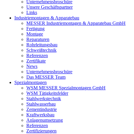
Unternehmensbroschüre
Unsere Geschäftspartner
Links
Industriemontagen & Apparatebau
MESSER Industriemontagen & Apparatebau GmbH
Fertigung
Montage
Reparaturen
Rohrleitungsbau
Schweißtechnik
Referenzen
Zertifikate
News
Unternehmensbroschüre
Das MESSER Team
Spezialmontagen
WSM MESSER Spezialmontagen GmbH
WSM Tätigkeitsfelder
Stahlwerkstechnik
Stahlwasserbau
Zementindustrie
Kraftwerksbau
Anlagenumsetzung
Referenzen
Zertifizierungen