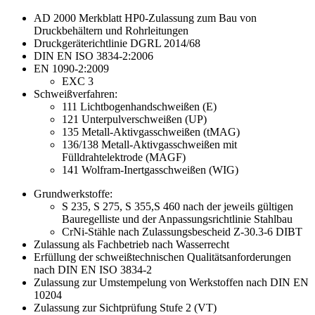
AD 2000 Merkblatt HP0-Zulassung zum Bau von
Druckbehältern und Rohrleitungen
Druckgeräterichtlinie DGRL 2014/68
DIN EN ISO 3834-2:2006
EN 1090-2:2009
EXC 3
Schweißverfahren:
111 Lichtbogenhandschweißen (E)
121 Unterpulverschweißen (UP)
135 Metall-Aktivgasschweißen (tMAG)
136/138 Metall-Aktivgasschweißen mit
Fülldrahtelektrode (MAGF)
141 Wolfram-Inertgasschweißen (WIG)
Grundwerkstoffe:
S 235, S 275, S 355,S 460 nach der jeweils gültigen
Bauregelliste und der Anpassungsrichtlinie Stahlbau
CrNi-Stähle nach Zulassungsbescheid Z-30.3-6 DIBT
Zulassung als Fachbetrieb nach Wasserrecht
Erfüllung der schweißtechnischen Qualitätsanforderungen
nach DIN EN ISO 3834-2
Zulassung zur Umstempelung von Werkstoffen nach DIN EN
10204
Zulassung zur Sichtprüfung Stufe 2 (VT)