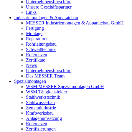
Unternehmensbroschüre
Unsere Geschäftspartner
Links
Industriemontagen & Apparatebau
MESSER Industriemontagen & Apparatebau GmbH
Fertigung
Montage
Reparaturen
Rohrleitungsbau
Schweißtechnik
Referenzen
Zertifikate
News
Unternehmensbroschüre
Das MESSER Team
Spezialmontagen
WSM MESSER Spezialmontagen GmbH
WSM Tätigkeitsfelder
Stahlwerkstechnik
Stahlwasserbau
Zementindustrie
Kraftwerksbau
Anlagenumsetzung
Referenzen
Zertifizierungen