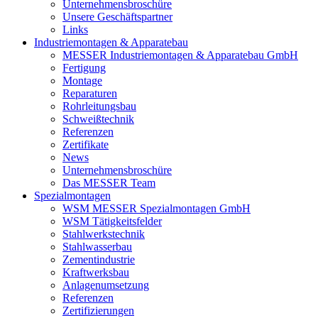
Unternehmensbroschüre
Unsere Geschäftspartner
Links
Industriemontagen & Apparatebau
MESSER Industriemontagen & Apparatebau GmbH
Fertigung
Montage
Reparaturen
Rohrleitungsbau
Schweißtechnik
Referenzen
Zertifikate
News
Unternehmensbroschüre
Das MESSER Team
Spezialmontagen
WSM MESSER Spezialmontagen GmbH
WSM Tätigkeitsfelder
Stahlwerkstechnik
Stahlwasserbau
Zementindustrie
Kraftwerksbau
Anlagenumsetzung
Referenzen
Zertifizierungen