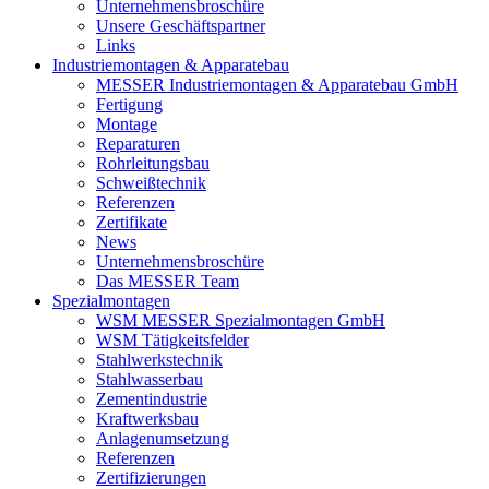
Unternehmensbroschüre
Unsere Geschäftspartner
Links
Industriemontagen & Apparatebau
MESSER Industriemontagen & Apparatebau GmbH
Fertigung
Montage
Reparaturen
Rohrleitungsbau
Schweißtechnik
Referenzen
Zertifikate
News
Unternehmensbroschüre
Das MESSER Team
Spezialmontagen
WSM MESSER Spezialmontagen GmbH
WSM Tätigkeitsfelder
Stahlwerkstechnik
Stahlwasserbau
Zementindustrie
Kraftwerksbau
Anlagenumsetzung
Referenzen
Zertifizierungen