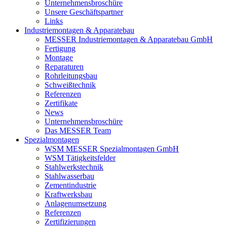
Unternehmensbroschüre
Unsere Geschäftspartner
Links
Industriemontagen & Apparatebau
MESSER Industriemontagen & Apparatebau GmbH
Fertigung
Montage
Reparaturen
Rohrleitungsbau
Schweißtechnik
Referenzen
Zertifikate
News
Unternehmensbroschüre
Das MESSER Team
Spezialmontagen
WSM MESSER Spezialmontagen GmbH
WSM Tätigkeitsfelder
Stahlwerkstechnik
Stahlwasserbau
Zementindustrie
Kraftwerksbau
Anlagenumsetzung
Referenzen
Zertifizierungen